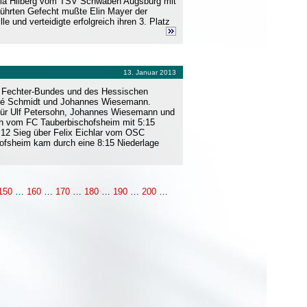
toria Hilberg vom TSV Schwaben Augsburg mit
führten Gefecht mußte Elin Mayer der
 und verteidigte erfolgreich ihren 3. Platz
13. Januar 2013
en Fechter-Bundes und des Hessischen
ndré Schmidt und Johannes Wiesemann.
. Für Ulf Petersohn, Johannes Wiesemann und
ch vom FC Tauberbischofsheim mit 5:15
:12 Sieg über Felix Eichlar vom OSC
ofsheim kam durch eine 8:15 Niederlage
150
…
160
…
170
…
180
…
190
…
200
…