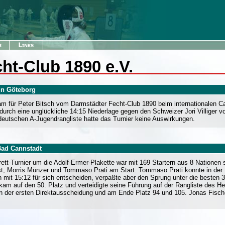
ht-Club 1890 e.V.
 in Göteborg
m für Peter Bitsch vom Darmstädter Fecht-Club 1890 beim internationalen Cad
durch eine unglückliche 14:15 Niederlage gegen den Schweizer Jori Villiger
deutschen A-Jugendrangliste hatte das Turnier keine Auswirkungen.
Bad Cannstadt
rett-Turnier um die Adolf-Ermer-Plakette war mit 169 Startern aus 8 Nationen
rst, Morris Münzer und Tommaso Prati am Start. Tommaso Prati konnte in der
it 15:12 für sich entscheiden, verpaßte aber den Sprung unter die besten 3
m auf den 50. Platz und verteidigte seine Führung auf der Rangliste des H
n der ersten Direktausscheidung und am Ende Platz 94 und 105. Jonas Fische