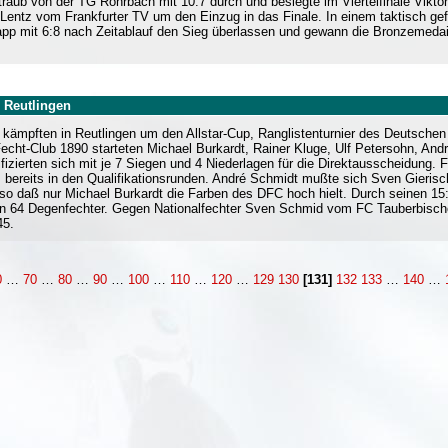
raub von der TG Rohrbach mit 10:7 durch und besiegte im Viertelfinale Vik
 Lentz vom Frankfurter TV um den Einzug in das Finale. In einem taktisch ge
pp mit 6:8 nach Zeitablauf den Sieg überlassen und gewann die Bronzemedaille
n Reutlingen
kämpften in Reutlingen um den Allstar-Cup, Ranglistenturnier des Deutsch
echt-Club 1890 starteten Michael Burkardt, Rainer Kluge, Ulf Petersohn, A
fizierten sich mit je 7 Siegen und 4 Niederlagen für die Direktausscheidung
bereits in den Qualifikationsrunden. André Schmidt mußte sich Sven Gieris
o daß nur Michael Burkardt die Farben des DFC hoch hielt. Durch seinen 15
en 64 Degenfechter. Gegen Nationalfechter Sven Schmid vom FC Tauberbisch
45.
0
…
70
…
80
…
90
…
100
…
110
…
120
…
129
130
[131]
132
133
…
140
…