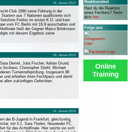
Reaktionstest
26. Januar 2013
Hast du die Reaktion
Fecht-Club 1890 seine Führung in der
eines Fechters? Teste
tartern aus 7 Nationen qualifizierte sich
dich
hier
.
r Setzliste Freilos im ersten K.O. und kam
oppe vom FC Berlin mit 15:9 ausschalten und
Folge uns
htelfinale hieß der Gegner Marco Brinkmann
digte mit diesem Ergebnis seine
26. Januar 2013
Sara Demel, Julia Fischer, Adrian Grund,
Online
Siciliano, Christopher Stiehl, Michael
denen Turnierreifeprüfung. Insgesamt 88
Training
an und erhielten ihren Fechtpass und damit
ei allen zukünftigen Gefechten.
21. Januar 2013
n der B-Jugend in Frankfurt, gleichzeitig
tzlar, mit 5:1, Sara Thelen, Neuwieder FC,
 für das Achtelfinale. Hier setzte sie sich