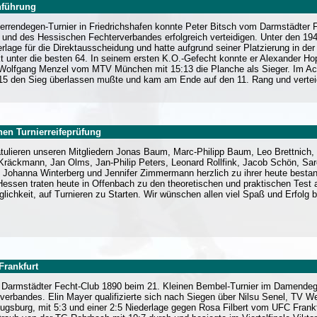
enführung
errendegen-Turnier in Friedrichshafen konnte Peter Bitsch vom Darmstädter 
nd des Hessischen Fechterverbandes erfolgreich verteidigen. Unter den 194 S
erlage für die Direktausscheidung und hatte aufgrund seiner Platzierung in de
kt unter die besten 64. In seinem ersten K.O.-Gefecht konnte er Alexander H
 Wolfgang Menzel vom MTV München mit 15:13 die Planche als Sieger. Im Ac
15 den Sieg überlassen mußte und kam am Ende auf den 11. Rang und vertei
en Turnierreifeprüfung
atulieren unseren Mitgliedern Jonas Baum, Marc-Philipp Baum, Leo Brettnich, 
Kräckmann, Jan Olms, Jan-Philip Peters, Leonard Rollfink, Jacob Schön, Saro 
 Johanna Winterberg und Jennifer Zimmermann herzlich zu ihrer heute bestan
Hessen traten heute in Offenbach zu den theoretischen und praktischen Test 
glichkeit, auf Turnieren zu Starten. Wir wünschen allen viel Spaß und Erfolg b
Frankfurt
om Darmstädter Fecht-Club 1890 beim 21. Kleinen Bembel-Turnier im Damendege
verbandes. Elin Mayer qualifizierte sich nach Siegen über Nilsu Senel, TV We
sburg, mit 5:3 und einer 2:5 Niederlage gegen Rosa Filbert vom UFC Frankfurt