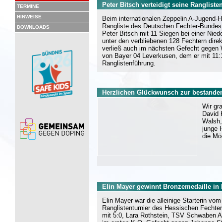
Peter Bitsch verteidigt seine Ranglist
TERMINE
HINWEISE
Beim internationalen Zeppelin A-Jugend-H
Rangliste des Deutschen Fechter-Bundes u
DOWNLOADS
Peter Bitsch mit 11 Siegen bei einer Nied
unter den verbliebenen 128 Fechtern dire
verließ auch im nächsten Gefecht gegen
von Bayer 04 Leverkusen, dem er mit 11:
Ranglistenführung.
Herzlichen Glückwunsch zur bestanden
Wir gr
David 
Walsh,
junge 
die Mö
Elin Mayer gewinnt Bronzemedaille in 
Elin Mayer war die alleinige Starterin v
Ranglistenturnier des Hessischen Fechter
mit 5:0, Lara Rothstein, TSV Schwaben Aug