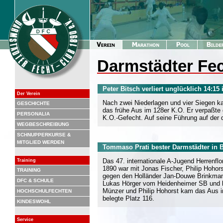
Darmstädter Fec
Peter Bitsch verliert unglücklich 14:15
Der Verein
Nach zwei Niederlagen und vier Siegen ka
GESCHICHTE
das frühe Aus im 128er K.O. Er verpaßte 
PERSONALIA
K.O.-Gefecht. Auf seine Führung auf der 
WEGBESCHREIBUNG
SCHNUPPERKURSE &
MITGLIED WERDEN
Tommaso Prati bester Darmstädter in 
Das 47. internationale A-Jugend Herrenflo
Training
1890 war mit Jonas Fischer, Philip Hoho
TRAINING
gegen den Holländer Jan-Douwe Brinkman m
DFC & SCHULE
Lukas Hörger vom Heidenheimer SB und ka
Münzer und Philip Hohorst kam das Aus i
HOCHSCHULFECHTEN
belegte Platz 116.
KINDESWOHL
Service