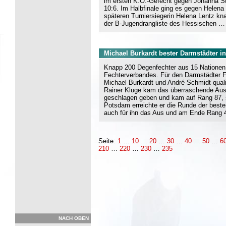
im ersten K.O.-Gefecht gegen Johanna St
10:6. Im Halbfinale ging es gegen Helena
späteren Turniersiegerin Helena Lentz kna
der B-Jugendrangliste des Hessischen …
Michael Burkardt bester Darmstädter i
Knapp 200 Degenfechter aus 15 Nationen 
Fechterverbandes. Für den Darmstädter F
Michael Burkardt und André Schmidt quali
Rainer Kluge kam das überraschende Aus 
geschlagen geben und kam auf Rang 87, s
Potsdam erreichte er die Runde der best
auch für ihn das Aus und am Ende Rang 
Seite:
1
…
10
…
20
…
30
…
40
…
50
…
6
210
…
220
…
230
…
235
NACH OBEN