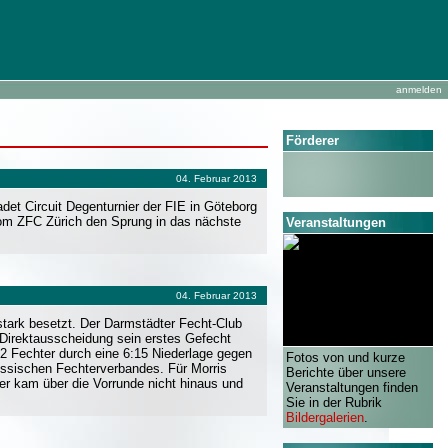
anmelden
Förderer
04. Februar 2013
et Circuit Degenturnier der FIE in Göteborg
 vom ZFC Zürich den Sprung in das nächste
Veranstaltungen
04. Februar 2013
 stark besetzt. Der Darmstädter Fecht-Club
 Direktausscheidung sein erstes Gefecht
2 Fechter durch eine 6:15 Niederlage gegen
Fotos von und kurze
essischen Fechterverbandes. Für Morris
Berichte über unsere
r kam über die Vorrunde nicht hinaus und
Veranstaltungen finden
Sie in der Rubrik
Bildergalerien
.