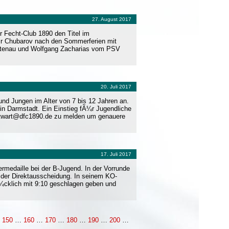
27. August 2017
 Fecht-Club 1890 den Titel im
mir Chubarov nach den Sommerferien mit
ittenau und Wolfgang Zacharias vom PSV
20. Juli 2017
d Jungen im Alter von 7 bis 12 Jahren an.
in Darmstadt. Ein Einstieg fÃ¼r Jugendliche
portwart@dfc1890.de zu melden um genauere
17. Juli 2017
rmedaille bei der B-Jugend. In der Vorrunde
n der Direktausscheidung. In seinem KO-
cklich mit 9:10 geschlagen geben und
…
150
…
160
…
170
…
180
…
190
…
200
…