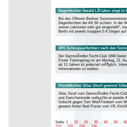
Degenfechter Harald LÃ¼ders siegt in 
Bei den Offenen Berliner Seniorenmeiste
Degenfechten der AK 60 sichern. In der 9
seinen Lektionen sehr gut eingestellt^
Berlin mit jeweils knappen 5:4 Siegen au
DFC-Schnupperfechten nach den Somm
Der DarmstÃ¤dter Fecht-Club 1890 biete
Erster Trainingstag ist am Montag, 21. 
ab 13 Jahren ist jederzeit mÃ¶glich. In
Informationen zu eralten.
Florettfechter Silas Struif gewinnt Silb
Silas Struif vom DarmstÃ¤dter Fecht-Club
und Zwischenrunde verbuchte er jeweile 4
Gefecht gegen Tom WeiÃŸenborn vom MTV 
gewann hinter Noel Pavier vom VfL Kirchh
Seite:
1
…
10
…
20
…
30
…
40
…
50
…
6
210
…
220
…
230
…
235