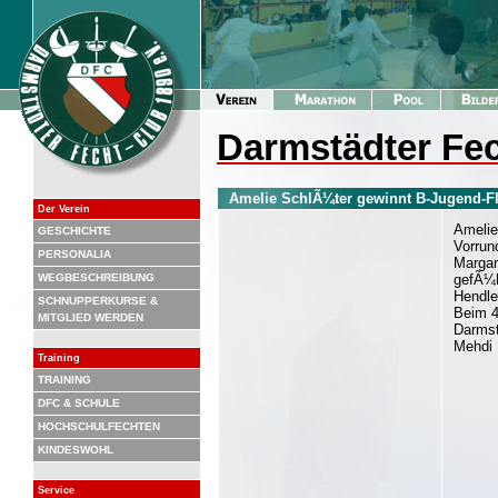
Darmstädter Fec
Amelie SchlÃ¼ter gewinnt B-Jugend-Flo
Der Verein
Amelie
GESCHICHTE
Vorrun
PERSONALIA
Margar
WEGBESCHREIBUNG
gefÃ¼h
Hendle
SCHNUPPERKURSE &
Beim 4
MITGLIED WERDEN
Darmst
Mehdi 
Training
TRAINING
DFC & SCHULE
HOCHSCHULFECHTEN
KINDESWOHL
Service