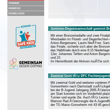
TERMINE
HINWEISE
DOWNLOADS
Junioren-Degenmannschaft gewinnt Br
Mit einer Bronzemedaille und zwei Finalp
Wiesbaden im Florett- und Degenfechten 
Anton Bergemann, Laurin NieÃŸner, Saro
das Finale, sicherte sich aber die Bron
das Halbfinale durch eine 8:15 Niederla
12er, Johannes Tehlen und Anton Bergem
und 23.
Im Herrenflorett der Aktiven muÃŸte sic
Zweimal Gold fÃ¼r DFC Fechterjugen
Mit zweimal Gold und weiteren vorderen P
Gonsenheim nach Darmstadt zurÃ¼ckgekeh
bei der B-Jugend Jahrgang 2005 Ã¼berze
am Start konnten sich im Vorderfeld plat
Turnier und wurde 2te. Auch fÃ¼r Leonie
Mainzer Rad Ã¼berzeugte die A-Jugendfl
der TG Mainz-Gonseheim mit 43:45 gesc