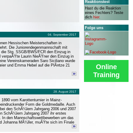
Reaktionstest
Hast du die Reaktion
eines Fechters? Teste
dich
hier
.
Folge uns
04. September 2017
fenen Hessischen Meisterschaften in
ehrt. Die Juniorendegenmannschaft mit
en die Stg. SSGB/BWS/FCR den Einzug in
l verpaÃŸte Laurin NieÃŸner den Einzug in
eine Vereinskameraden Saro Siciliano wurde
eier und Emma Hebel auf die PlÃ¤tze 21
Online
Training
28. August 2017
 1890 vom Karottenturnier in Mainz-
eindruckender Form die Goldmedaille. Auch
 bei den SchÃ¼lern Jahrgang 2006 und 2007
den SchÃ¼lern Jahrgang 2007 ihr erstes
tz. In den Mannschaftswettbewerben um das
d Johanna MÃ¼ller, muÃŸte sich im Finale