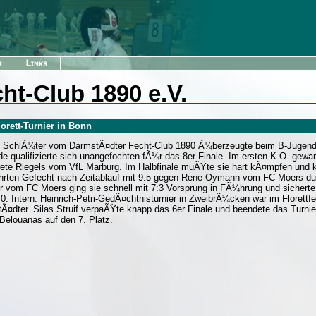
ht-Club 1890 e.V.
rett-Turnier in Bonn
 SchlÃ¼ter vom DarmstÃ¤dter Fecht-Club 1890 Ã¼berzeugte beim B-Jugend Fl
de qualifizierte sich unangefochten fÃ¼r das 8er Finale. Im ersten K.O. gewan
ete Riegels vom VfL Marburg. Im Halbfinale muÃŸte sie hart kÃ¤mpfen und ko
rten Gefecht nach Zeitablauf mit 9:5 gegen Rene Oymann vom FC Moers dur
r vom FC Moers ging sie schnell mit 7:3 Vorsprung in FÃ¼hrung und sicherte s
0. Intern. Heinrich-Petri-GedÃ¤chtnisturnier in ZweibrÃ¼cken war im Florettf
Ã¤dter. Silas Struif verpaÃŸte knapp das 6er Finale und beendete das Turn
Belouanas auf den 7. Platz.