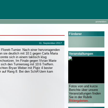
anmelden
Förderer
11. September 2017
orett-Turnier. Nach einer hervorragenden
n sie deutlich mit 10:1 gegen Carla Maria
Veranstaltungen
nnte sich in einem taktisch klug
chsetzen. Im Finale gegen Vivian Marie
ich den Turniersieg mit 10:6 Treffern.
echten Bryan Weber mit Platz 4 bester
ier auf Rang 8. Bei den SchÃ¼lern kam
Fotos von und kurze
Berichte über unsere
Veranstaltungen finden
Sie in der Rubrik
Bildergalerien
.