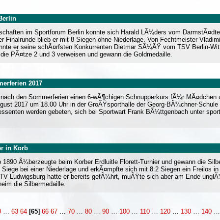
Berlin
rschaften im Sportforum Berlin konnte sich Harald LÃ¼ders vom DarmstÃ¤dter
er Finalrunde blieb er mit 8 Siegen ohne Niederlage. Von Fechtmeister Vladi
, konnte er seine schÃ¤rfsten Konkurrenten Dietmar SÃ¼ÃŸ vom TSV Berlin-W
f die PÃ¤tze 2 und 3 verweisen und gewann die Goldmedaille.
erferien 2017
t nach den Sommerferien einen 6-wÃ¶chigen Schnupperkurs fÃ¼r MÃ¤dchen un
August 2017 um 18.00 Uhr in der GroÃŸsporthalle der Georg-BÃ¼chner-Schule 
teressenten werden gebeten, sich bei Sportwart Frank BÃ¼ttgenbach unter s
er in Korb
 1890 Ã¼berzeugte beim Korber Erdluitle Florett-Turnier und gewann die Silbe
 Siege bei einer Niederlage und erkÃ¤mpfte sich mit 8:2 Siegen ein Freilos i
Ludwigsburg hatte er bereits gefÃ¼hrt, muÃŸte sich aber am Ende unglÃ¼
eim die Silbermedaille.
0
…
63
64
[65]
66
67
…
70
…
80
…
90
…
100
…
110
…
120
…
130
…
140