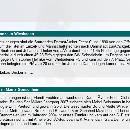
onze in Wiesbaden
latzierungen sind die Starter des DarmstÃ¤dter Fecht-Clubs 1890 von den Of
um die Titel im Einzel- und Mannschaftsfechten nach Darmstadt zurÃ¼ckgek
 Siciliano und Johannes Thelen verpaÃŸte durch eine 41:45 Niederlage geg
zemedaille durch einen 45:25 Erfolg gegen den BW Schneidhain. Im Degeneinze
ge gegen Christopher Helmke vom Wiebadener FC und kam auf den 7. Platz. S
ann belegten die PlÃ¤tze 28 und 29. Im Junioren-Damendegen kamen Lisa M
h Lukas Becker im …
d in Mainz-Gonsenheim
latzierungen ist der Florett-Fechternachwuchs des DarmstÃ¤dter Fecht-Clubs
rt. Bei den SchÃ¼lern Jahrgang 2007 sicherte sich Mehdi Belouanas in be
ugte Emil Paetsch und gewann Gold. Die Geschwister Bo und Mette Winkler
zieren. Mette gewann Bronze und Bo wurde 5ter. Schahed Mayel bestritt bei 
 Brandmeier war im Jahrgang 2004 ihr erstes Turnier und kam auf den 5. Pla
orettmannschaft mit Amelie SchlÃ¼ter, Joanna KrÃ¤mendahl, Sara Demel un
hlagen geben und kam auf den …