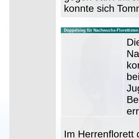
konnte sich To
Doppelsieg für Nachwuchs-Florettisten
Di
Na
ko
be
Ju
Be
er
Im Herrenflorett