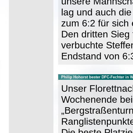
unsere Mannscha
lag und auch die
zum 6:2 für sich
Den dritten Sieg
verbuchte Steff
Endstand von 6:3
Philip Hohorst bester DFC-Fechter in 
Unser Florettna
Wochenende bei
„Bergstraßenturn
Ranglistenpunkt
Die beste Platzie