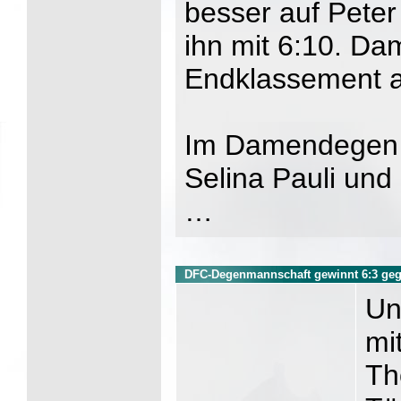
besser auf Peter
ihn mit 6:10. Da
Endklassement a
Im Damendegen 
Selina Pauli und
…
DFC-Degenmannschaft gewinnt 6:3 ge
Un
mi
Th