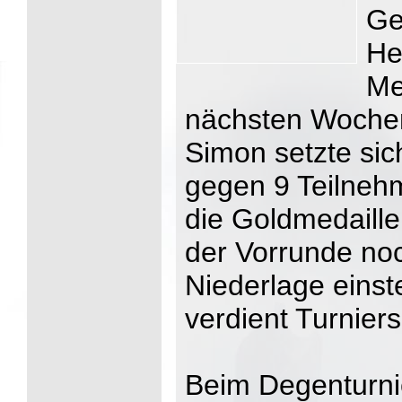
Ge
He
Me
nächsten Wochen
Simon setzte si
gegen 9 Teilneh
die Goldmedaille
der Vorrunde noc
Niederlage eins
verdient Turniers
Beim Degenturni