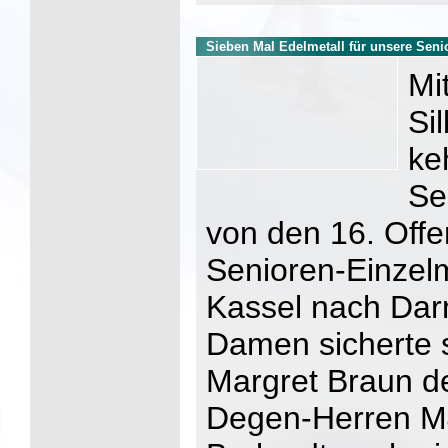
Sieben Mal Edelmetall für unsere Seni
Mi
Si
ke
Se
von den 16. Off
Senioren-Einzel
Kassel nach Dar
Damen sicherte 
Margret Braun de
Degen-Herren M