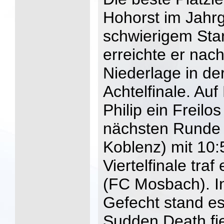
Hohorst im Jahr
schwierigem Star
erreichte er nac
Niederlage in d
Achtelfinale. Auf
Philip ein Freilo
nächsten Runde 
Koblenz) mit 10:5
Viertelfinale traf
(FC Mosbach). 
Gefecht stand es
Sudden Death fiel