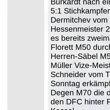
Burkardt nach e
5:1 Stichkampfer
Dermitchev vom 
Hessenmeister 
es bereits zweim
Florett M50 dur
Herren-Säbel M
Müller Vize-Meist
Schneider vom 
Sonntag erkämpf
Degen M70 die dr
den DFC hinter 