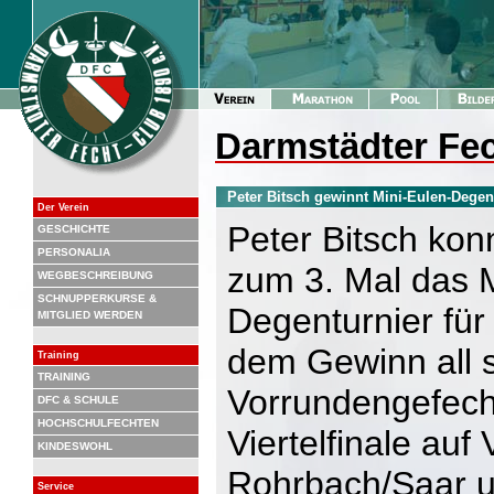
Darmstädter Fec
Peter Bitsch gewinnt Mini-Eulen-Degen
Der Verein
Peter Bitsch kon
GESCHICHTE
PERSONALIA
zum 3. Mal das M
WEGBESCHREIBUNG
SCHNUPPERKURSE &
Degenturnier für
MITGLIED WERDEN
dem Gewinn all 
Training
TRAINING
Vorrundengefecht
DFC & SCHULE
HOCHSCHULFECHTEN
Viertelfinale auf
KINDESWOHL
Rohrbach/Saar u
Service