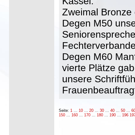
Kassel.
Zweimal Bronze 
Degen M50 unser
Seniorenspreche
Fechterverbande
Degen M60 Manfr
vierte Plätze ga
unsere Schriftfü
Frauenbeauftrag
Seite:
1
…
10
…
20
…
30
…
40
…
50
…
6
150
…
160
…
170
…
180
…
190
…
196
19