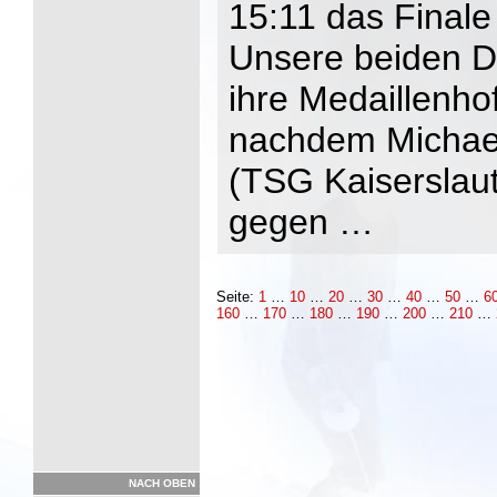
15:11 das Finale
Unsere beiden D
ihre Medaillenh
nachdem Michae
(TSG Kaiserslaut
gegen …
Seite:
1
…
10
…
20
…
30
…
40
…
50
…
6
160
…
170
…
180
…
190
…
200
…
210
…
NACH OBEN