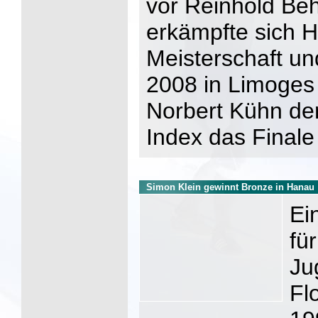
vor Reinhold Be
erkämpfte sich H
Meisterschaft un
2008 in Limoges q
Norbert Kühn de
Index das Final
Simon Klein gewinnt Bronze in Hanau
Ei
fü
Ju
Fl