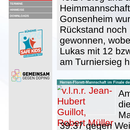
TERMINE
Heimmannschaft
HINWEISE
Gonsenheim wur
DOWNLOADS
Rückstand noch h
gewonnen, wobei
Lukas mit 12 bzw
am Turniersieg h
Herren-Florett-Mannschaft im Finale d
Am
di
Ma
39:37 gegen Wei