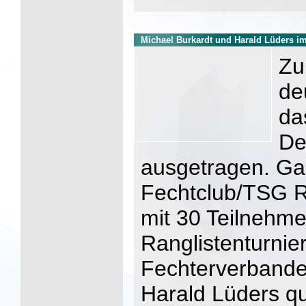
Michael Burkardt und Harald Lüders im
Zu
de
da
De
ausgetragen. Ga
Fechtclub/TSG R
mit 30 Teilnehme
Ranglistenturni
Fechterverbande
Harald Lüders qua