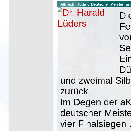
Albrecht Kötting Deutscher Meister im
Di
Fe
vo
Se
Ei
Dü
und zweimal Silb
zurück.
Im Degen der aK
deutscher Meiste
vier Finalsiegen