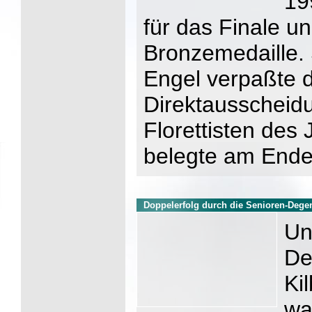
19
für das Finale u
Bronzemedaille.
Engel verpaßte d
Direktausscheid
Florettisten des
belegte am Ende 
Doppelerfolg durch die Senioren-Degen
Un
De
Ki
wa