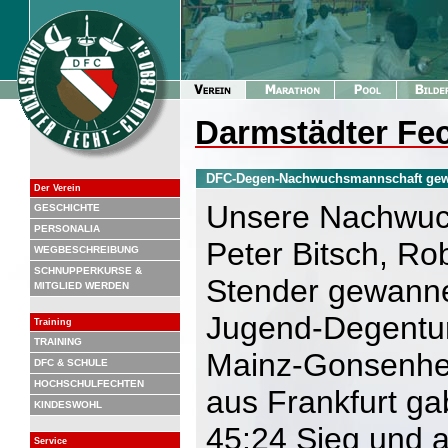
Darmstädter Fec
DFC-Degen-Nachwuchsmannschaft gewi
Der Verein
Unsere Nachwuch
GESCHICHTE
PERSONALIA
Peter Bitsch, Ro
WEGBESCHREIBUNG
SCHNUPPERKURSE &
Stender gewann
MITGLIED WERDEN
Jugend-Degentur
Training
TRAINING
Mainz-Gonsenhe
DFC & SCHULE
HOCHSCHULFECHTEN
aus Frankfurt g
KINDESWOHL
45:24 Sieg und 
Service