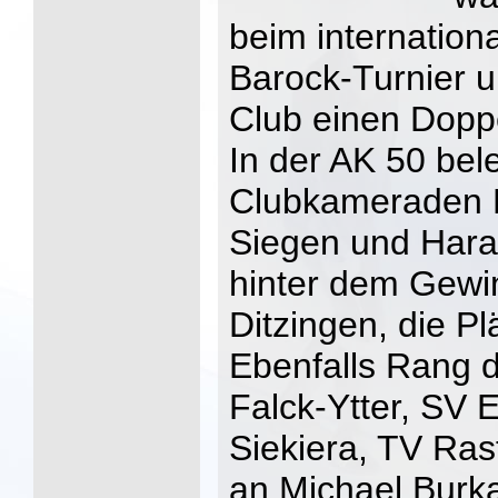
beim internation
Barock-Turnier u
Club einen Doppe
In der AK 50 bel
Clubkameraden N
Siegen und Hara
hinter dem Gewi
Ditzingen, die Pl
Ebenfalls Rang d
Falck-Ytter, SV 
Siekiera, TV Ras
an Michael Burka