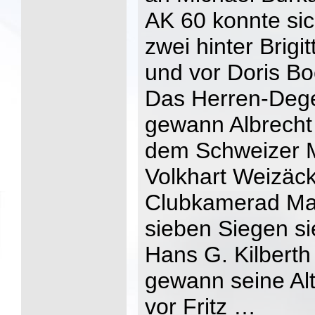
AK 60 konnte si
zwei hinter Brig
und vor Doris Bo
Das Herren-Dege
gewann Albrecht 
dem Schweizer M
Volkhart Weizäck
Clubkamerad Man
sieben Siegen si
Hans G. Kilberth
gewann seine Alt
vor Fritz …