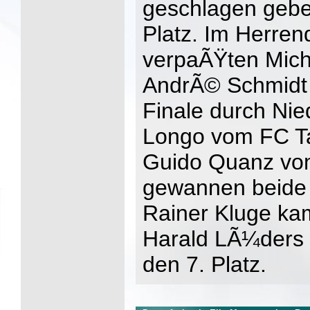
geschlagen gebe
Platz. Im Herre
verpaÃŸten Mich
AndrÃ© Schmidt 
Finale durch Ni
Longo vom FC T
Guido Quanz v
gewannen beide 
Rainer Kluge kam
Harald LÃ¼ders 
den 7. Platz.