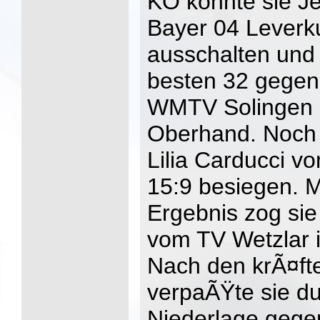
KO konnte sie J
Bayer 04 Leverk
ausschalten und 
besten 32 gegen
WMTV Solingen m
Oberhand. Noch d
Lilia Carducci 
15:9 besiegen. M
Ergebnis zog si
vom TV Wetzlar i
Nach den krÃ¤ft
verpaÃŸte sie du
Niederlage gege