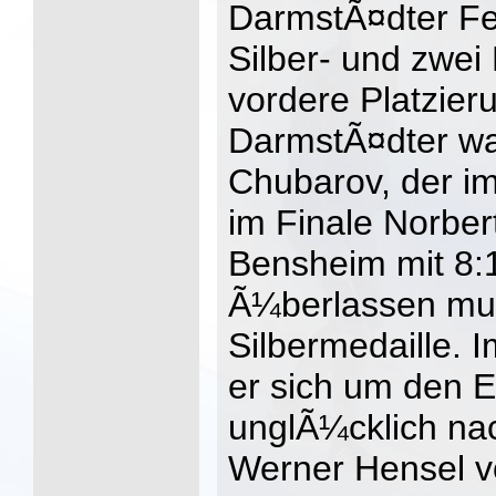
DarmstÃ¤dter Fe
Silber- und zwei
vordere Platzier
DarmstÃ¤dter wa
Chubarov, der i
im Finale Norbe
Bensheim mit 8:
Ã¼berlassen mu
Silbermedaille. 
er sich um den E
unglÃ¼cklich nac
Werner Hensel 