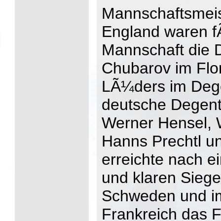
Mannschaftsmeis
England waren f
Mannschaft die 
Chubarov im Flor
LÃ¼ders im Dege
deutsche Degent
Werner Hensel, 
Hanns Prechtl u
erreichte nach e
und klaren Siege
Schweden und im
Frankreich das F