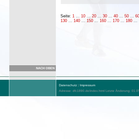
Seite:
1
…
10
…
20
…
30
…
40
…
50
…
6
130
…
140
…
150
…
160
…
170
…
180
…
NACH OBEN
Datenschutz
|
Impressum
Adresse: dfc1890.de/index.html Letzte Änderung: 01.0