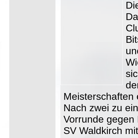
Di
Da
Cl
Bi
un
Wi
si
de
Meisterschaften 
Nach zwei zu ein
Vorrunde gegen 
SV Waldkirch mit