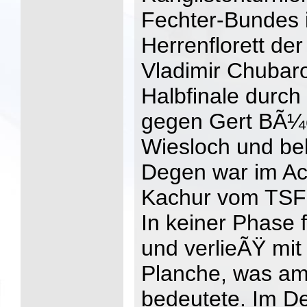
Fechter-Bundes
Herrenflorett de
Vladimir Chubar
Halbfinale durch
gegen Gert BÃ¼
Wiesloch und bel
Degen war im Ac
Kachur vom TSF 
In keiner Phase 
und verlieÃŸ mit
Planche, was am
bedeutete. Im D