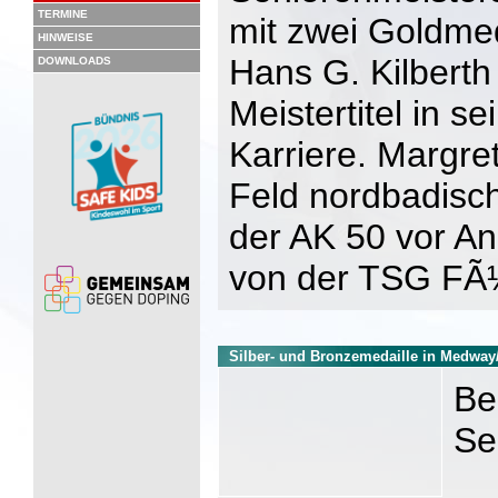
TERMINE
mit zwei Goldme
HINWEISE
Hans G. Kilberth
DOWNLOADS
Meistertitel in se
Karriere. Margre
Feld nordbadisc
der AK 50 vor A
von der TSG FÃ
Silber- und Bronzemedaille in Medwa
Be
Se