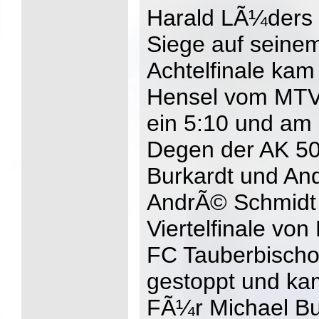
Harald LÃ¼ders 
Siege auf seinem
Achtelfinale ka
Hensel vom MTV
ein 5:10 und am 
Degen der AK 50
Burkardt und An
AndrÃ© Schmidt 
Viertelfinale vo
FC Tauberbischo
gestoppt und kam
FÃ¼r Michael Bu