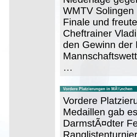
WMTV Solingen d
Finale und freut
Cheftrainer Vla
den Gewinn der 
Mannschaftswett
…
Vordere Platzierungen in MÃ¼nchen
Vordere Platzier
Medaillen gab es
DarmstÃ¤dter Fe
Ranglistenturnie