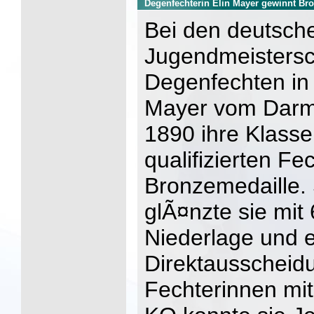
Degenfechterin Elin Mayer gewinnt Br
Bei den deutsch
Jugendmeistersc
Degenfechten in 
Mayer vom Darm
1890 ihre Klass
qualifizierten Fe
Bronzemedaille.
glÃ¤nzte sie mit
Niederlage und e
Direktausscheid
Fechterinnen mit