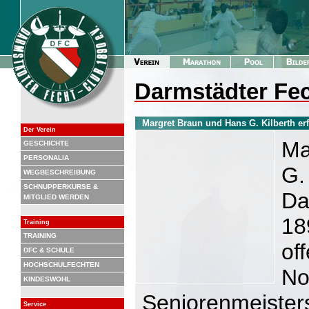
Darmstädter Fec
Margret Braun und Hans G. Kilberth er
Der Verein
Ma
GESCHICHTE
PERSONALIA
G.
WEGBESCHREIBUNG
SCHNUPPERKURSE &
Da
MITGLIED WERDEN
18
Training
TRAINING
of
DFC & SCHULE
HOCHSCHULFECHTEN
No
KINDESWOHL
Seniorenmeister
Service